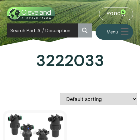
0
£
0.00
Menu
3222033